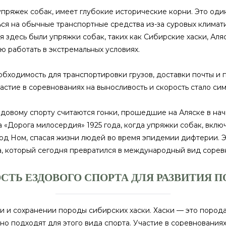
упряжек собак, имеет глубокие исторические корни. Это од
ться на обычные транспортные средства из-за суровых клима
здесь были упряжки собак, таких как Сибирские хаски, Аля
ю работать в экстремальных условиях.
обходимость для транспортировки грузов, доставки почты и 
стие в соревнованиях на выносливость и скорость стало си
овому спорту считаются гонки, прошедшие на Аляске в нача
а «Дорога милосердия» 1925 года, когда упряжки собак, вклю
од Ном, спасая жизни людей во время эпидемии дифтерии. Э
а, который сегодня превратился в международный вид сорев
СТЬ ЕЗДОВОГО СПОРТА ДЛЯ РАЗВИТИЯ 
ии и сохранении породы сибирских хаски. Хаски — это пород
но подходят для этого вида спорта. Участие в соревнования