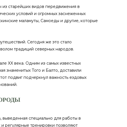
ин из старейших видов передвижения в
тических условий и огромных заснеженных
скинские маламуты, Самоеды и другие, которые
путешествий. Сегодня же это стало
мволом традиций северных народов.
ле XX века. Одним из самых известных
чая знаменитых Того и Балто, доставили
тот подвиг подчеркнул важность ездовых
нований.
ПОРОДЫ
а, выведенная специально для работы в
х и регулярные тренировки позволяют