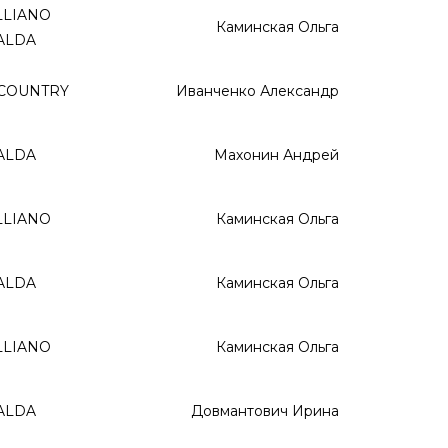
LLIANO
Каминская Ольга
ALDA
 COUNTRY
Иванченко Александр
ALDA
Махонин Андрей
LLIANO
Каминская Ольга
ALDA
Каминская Ольга
LLIANO
Каминская Ольга
ALDA
Довмантович Ирина