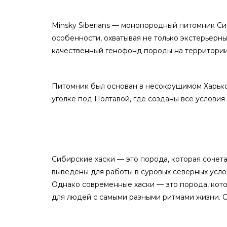
Minsky Siberians — монопородный питомник Си
особенности, охватывая не только экстерьерны
качественный генофонд породы на территории
Питомник был основан в несокрушимом Харькове
уголке под Полтавой, где созданы все услови
Сибирские хаски — это порода, которая сочет
выведены для работы в суровых северных усло
Однако современные хаски — это порода, кото
для людей с самыми разными ритмами жизни. С