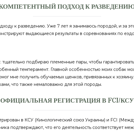
КОМПЕТЕНТНЫЙ ПОДХОД К РАЗВЕДЕНИ
ходу к разведению. Уже 7 лет я занимаюсь породой, и за эт
онстрируют выдающиеся результаты в соревнованиях по ездо
: тщательно подбираю племенные пары, чтобы гарантироват
собенный темперамент. Главной особенностью моих собак мо
ог мне получить обучаемых щенков, привязанных к хозяину. 
ками, что также немаловажно для этой породы.
ОФИЦИАЛЬНАЯ РЕГИСТРАЦИЯ В FCI/КСУ
стрирован в КСУ (Кинологический союз Украины) и FCI (Меж
ника подтверждают, что его деятельность соответствует м