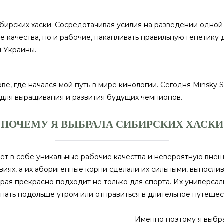
бирских хаски. Сосредотачивая усилия на разведении одной
е качества, но и рабочие, накапливать правильную генетику 
 Украины.
, где начался мой путь в мире кинологии. Сегодня Minsky S
я для выращивания и развития будущих чемпионов.
ПОЧЕМУ Я ВЫБРАЛА СИБИРСКИХ ХАСКИ
ает в себе уникальные рабочие качества и невероятную вне
виях, а их аборигенные корни сделали их сильными, выносли
рая прекрасно подходит не только для спорта. Их универса
пать подольше утром или отправиться в длительное путешест
Именно поэтому я выбра