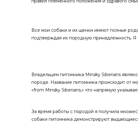
правил племенного положения и здравого смыс
Все мои собаки и их щенки имеют полные родо
подтверждая их породную принадлежность. Я 
Владельцем питомника Minsky Siberians являюс
породе. Название питомника происходит от мое
«from Minsky Siberians,» что напрямую указыва
За время работы с породой я получила множес
собаки питомника демонстрируют выдающиеся